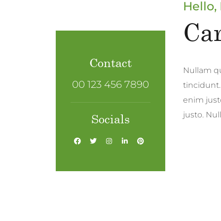
Hello, 
Car
Contact
Nullam qu
00 123 456 7890
tincidunt.
enim justo
justo. Nu
Socials