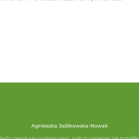
Agnieszka Jaślikowska-Nowak
Jeśli czegoś się podejmujesz, zrób to najlepiej jak potrafis