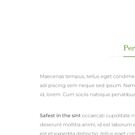
Per
Maecenas tempus, tellus eget condime
adi piscing sem neque sed ipsum. Nam q
id, lorem. Cum sociis natoque penatibus
Safest in the sint
occaecati cupiditate no
deserunt mollitia animi, id est laborum
est et expedita distinctio. tellus eget