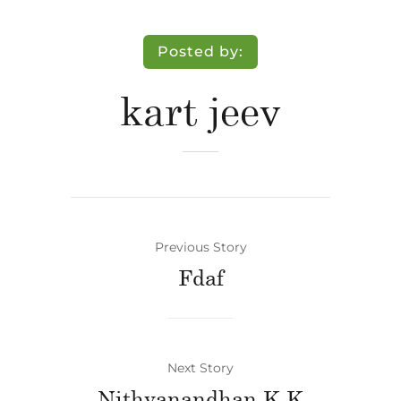
Posted by:
kart jeev
Previous Story
Fdaf
Next Story
Nithyanandhan K K